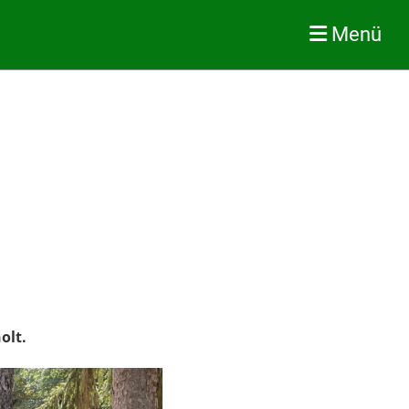
Menü
olt.