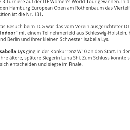
e 3 Turniere auf der ITF Women‘s World Tour gewinnen. In d
ei den Hamburg European Open am Rothenbaum das Viertelfi
tion ist die Nr. 131.
vas Besuch beim TCG war das vom Verein ausgerichteter DT
 Indoor"
mit einem Teilnehmerfeld aus Schleswig-Holstein,
d Berlin und ihrer kleinen Schwester Isabella Lys.
Isabella Lys
ging in der Konkurrenz W10 an den Start. In der
ahre ältere, spätere Siegerin Luna Shi. Zum Schluss konnte s
ich entscheiden und siegte im Finale.